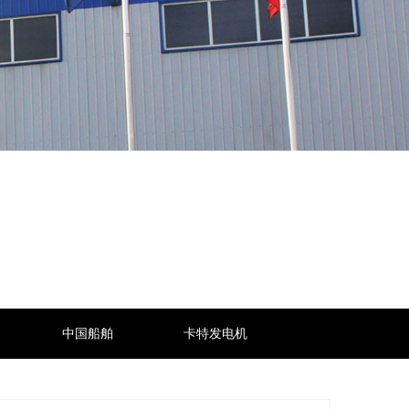
中国船舶
卡特发电机